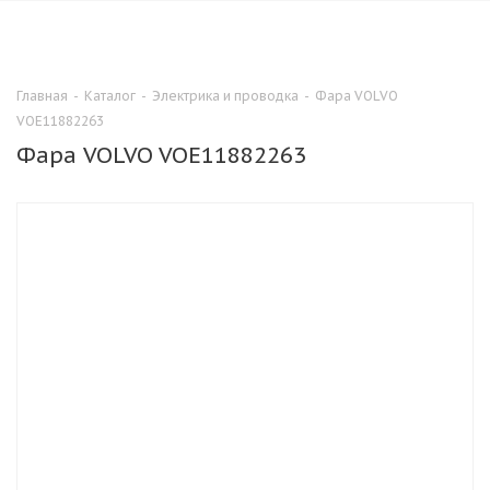
0
Главная
-
Каталог
-
Электрика и проводка
-
Фара VOLVO
VOE11882263
Фара VOLVO VOE11882263