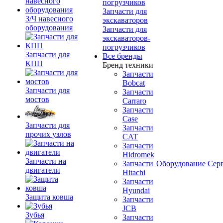
погрузчиков
Запчасти для
З/Ч навесного
экскаваторов
оборудования
Запчасти для
экскаваторов-
погрузчиков
Запчасти для
Все бренды
КПП
Бренд техники
Запчасти
Bobcat
Запчасти для
Запчасти
мостов
Carraro
Запчасти
Case
Запчасти для
Запчасти
прочих узлов
CAT
Запчасти
Hidromek
Запчасти на
Запчасти
Оборудование
Сер
двигатели
Hitachi
Запчасти
Hyundai
Защита ковша
Запчасти
JCB
Зубья
Запчасти