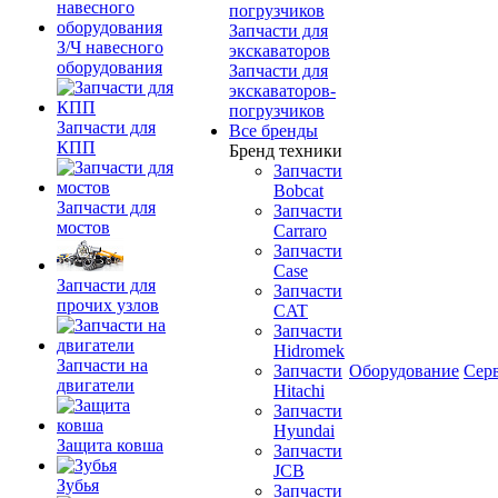
погрузчиков
Запчасти для
З/Ч навесного
экскаваторов
оборудования
Запчасти для
экскаваторов-
погрузчиков
Запчасти для
Все бренды
КПП
Бренд техники
Запчасти
Bobcat
Запчасти для
Запчасти
мостов
Carraro
Запчасти
Case
Запчасти для
Запчасти
прочих узлов
CAT
Запчасти
Hidromek
Запчасти на
Запчасти
Оборудование
Сер
двигатели
Hitachi
Запчасти
Hyundai
Защита ковша
Запчасти
JCB
Зубья
Запчасти