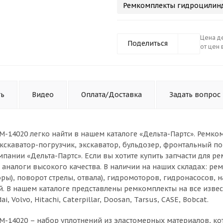
Ремкомплекты гидроцилинд
Цена де
Поделиться
от цен 
ть
Видео
Оплата/Доставка
Задать вопрос
-14020 легко найти в нашем каталоге «Дельта-Партс». Ремко
кскаватор-погрузчик, экскаватор, бульдозер, фронтальный по
пании «Дельта-Партс». Если вы хотите купить запчасти для ре
аналоги высокого качества. В наличии на наших складах: ре
оры), поворот стрелы, отвала), гидромоторов, гидронасосов, 
й. В нашем каталоге представлены ремкомплекты на все изве
, Volvo, Hitachi, Caterpillar, Doosan, Tarsus, CASE, Bobcat.
M-14020 – набор уплотнений из эластомерных материалов, к