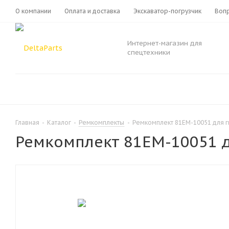
О компании
Оплата и доставка
Экскаватор-погрузчик
Вопр
Интернет-магазин для
спецтехники
Главная
-
Каталог
-
Ремкомплекты
-
Ремкомплект 81EM-10051 для 
Ремкомплект 81EM-10051 