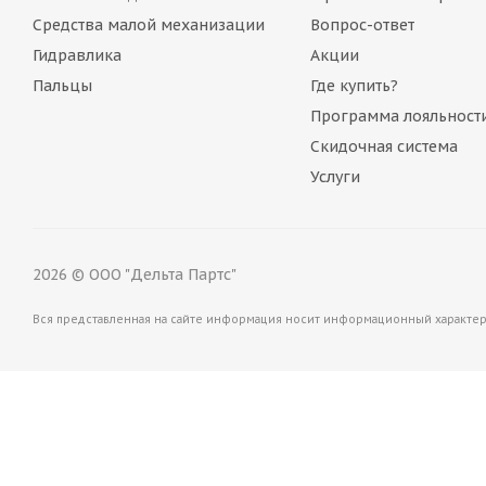
Средства малой механизации
Вопрос-ответ
Ремкомплект 000984 для гидроцилиндра Hyundai 31L
Гидравлика
Акции
Пальцы
Где купить?
Много
Программа лояльност
Скидочная система
Услуги
2026 © ООО "Дельта Партс"
Вся представленная на сайте информация носит информационный характер 
Ремкомплект XKCD-02521 для гидроцилиндра Hyund
Много