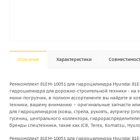
Описание
Характеристики
Совместимос
Ремкомплект 81EM-10051 для гидроцилиндра Hyundai 81EM
гидроцилиндра для дорожно-строительной техники - на э
мини-погрузчик, в полном ассортименте вы найдете в ком
техники, вашему вниманию – оригинальные запчасти или 
для гидроцилиндров (ковш, стрела, рукоять, аутригер (оп
гусениц, центрального коллектора, гидрораспределителе
бренды спецтехники, такие как JCB, Terex, Komatsu, Hyundai
Ремкомплект 81EM-10051 для гидроцилиндра Hyundai 81E