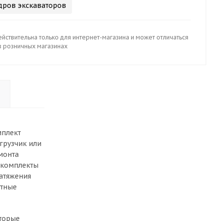
ров экскаваторов
йствительна только для интернет-магазина и может отличаться
в розничных магазинах
мплект
грузчик или
монта
мкомплекты
натяжения
стные
оторые