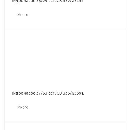
Гидронасос 36/29 ccr JCB 332/G7135
Много
Гидронасос 37/33 ccr JCB 333/G5391
Много