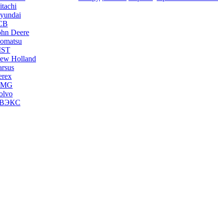
tachi
yundai
JCB
ohn Deere
omatsu
MST
ew Holland
arsus
erex
UMG
olvo
ТВЭКС