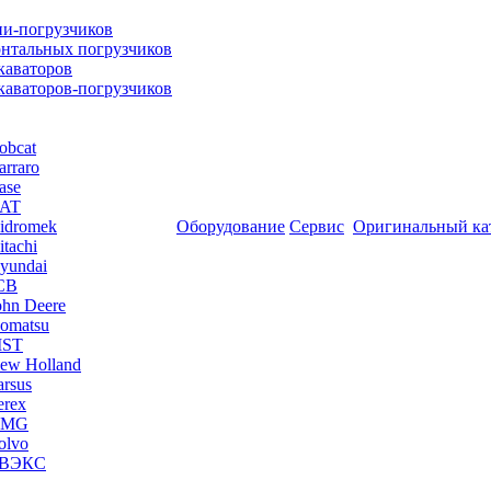
ни-погрузчиков
онтальных погрузчиков
каваторов
скаваторов-погрузчиков
obcat
arraro
ase
CAT
idromek
Оборудование
Сервис
Оригинальный ка
tachi
yundai
JCB
ohn Deere
omatsu
MST
ew Holland
arsus
erex
UMG
olvo
ТВЭКС