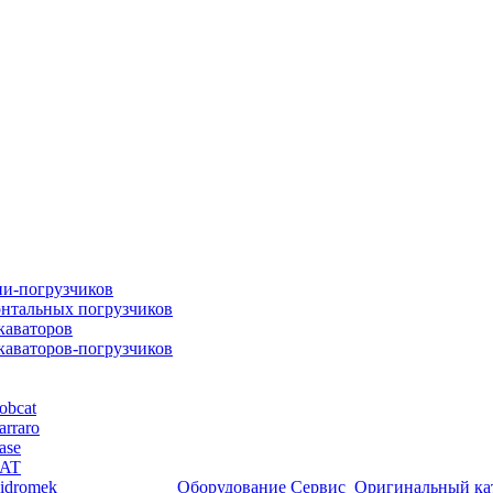
ни-погрузчиков
онтальных погрузчиков
каваторов
скаваторов-погрузчиков
obcat
arraro
ase
CAT
idromek
Оборудование
Сервис
Оригинальный ка