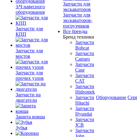
Запчасти для
З/Ч навесного
экскаваторов
оборудования
Запчасти для
экскаваторов-
погрузчиков
Запчасти для
Все бренды
КПП
Бренд техники
Запчасти
Bobcat
Запчасти для
Запчасти
мостов
Carraro
Запчасти
Case
Запчасти для
Запчасти
прочих узлов
CAT
Запчасти
Hidromek
Запчасти на
Запчасти
Оборудование
Сер
двигатели
Hitachi
Запчасти
Hyundai
Защита ковша
Запчасти
JCB
Зубья
Запчасти
John