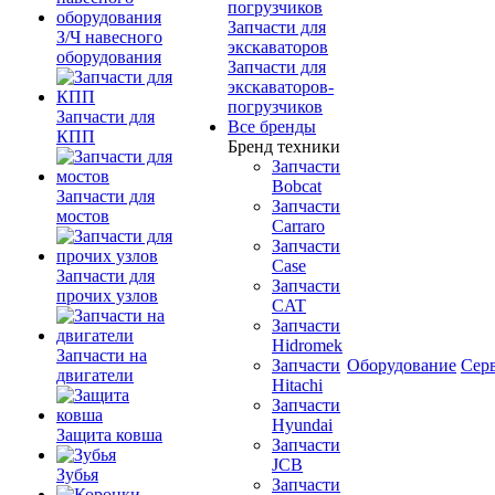
погрузчиков
Запчасти для
З/Ч навесного
экскаваторов
оборудования
Запчасти для
экскаваторов-
погрузчиков
Запчасти для
Все бренды
КПП
Бренд техники
Запчасти
Bobcat
Запчасти для
Запчасти
мостов
Carraro
Запчасти
Case
Запчасти для
Запчасти
прочих узлов
CAT
Запчасти
Hidromek
Запчасти на
Запчасти
Оборудование
Сер
двигатели
Hitachi
Запчасти
Hyundai
Защита ковша
Запчасти
JCB
Зубья
Запчасти