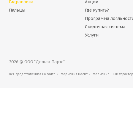
Гидравлика
Акции
Пальцы
Где купить?
Много
Программа лояльност
Скидочная система
Услуги
2026 © ООО "Дельта Партс"
Вся представленная на сайте информация носит информационный характер 
Автоматический климат контроль в сборе Terex T1066
Много