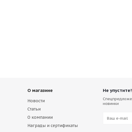
 диафрагма для Daemo
Швонарезчик Hilberg (D=300 мм)
Много
О магазине
Не упустите!
Спецпредложе
Новости
новинки
Статьи
О компании
Награды и сертификаты
Швонарезчик Hilberg Industrial Hard (D=400 мм)