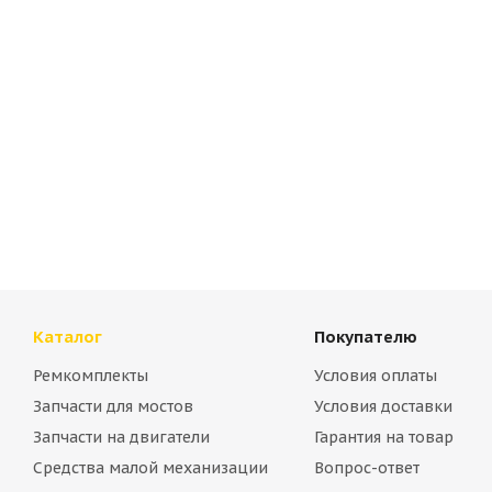
017005-00006 диафрагма для Daemo
B00030130
Много
Много
Каталог
Покупателю
Ремкомплекты
Условия оплаты
Запчасти для мостов
Условия доставки
Запчасти на двигатели
Гарантия на товар
Средства малой механизации
Вопрос-ответ
Швонарезчик Hilberg Industrial Hard (D=300 мм)