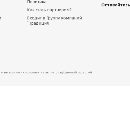
Политика
Оставайтесь
Как стать партнером?
Много
и
Входит в Группу компаний
“Традиция”
и ни при каких условиях не является публичной офертой
66
Адаптер TARSUS C01D86
Много