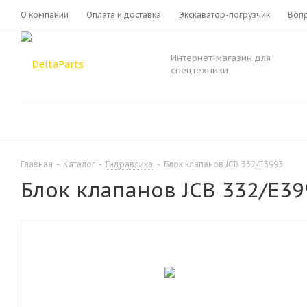
О компании
Оплата и доставка
Экскаватор-погрузчик
Вопр
Интернет-магазин для
спецтехники
Главная
-
Каталог
-
Гидравлика
-
Блок клапанов JCB 332/E3993
Блок клапанов JCB 332/E39