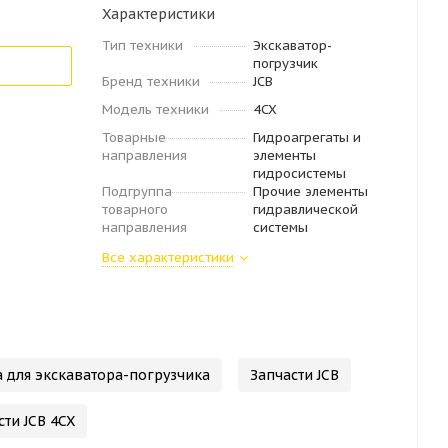
Характеристики
Тип техники
Экскаватор-
погрузчик
Бренд техники
JCB
Модель техники
4CX
Товарные
Гидроагрегаты и
направления
элементы
гидросистемы
Подгруппа
Прочие элементы
товарного
гидравлической
направления
системы
Все характеристики
 для экскаватора-погрузчика
Запчасти JCB
сти JCB 4CX