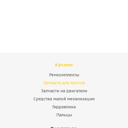
Адаптер смазки JCB 816/20049
Много
Каталог
Ремкомплекты
Запчасти для мостов
Запчасти на двигатели
Средства малой механизации
Гидравлика
Адаптер смазки JCB 816/20070
Пальцы