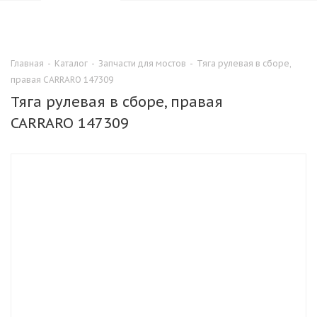
0
Главная
-
Каталог
-
Запчасти для мостов
-
Тяга рулевая в сборе,
правая CARRARO 147309
Тяга рулевая в сборе, правая
CARRARO 147309