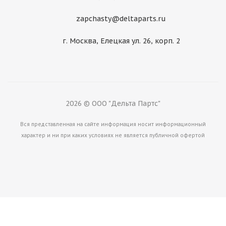
zapchasty@deltaparts.ru
Блок клапанов KOMATSU CA0068429
г. Москва, Елецкая ул. 26, корп. 2
Много
2026 © ООО "Дельта Партс"
Вся представленная на сайте информация носит информационный
характер и ни при каких условиях не является публичной офертой
Блок клапанов TEREX 6194742M91
Много