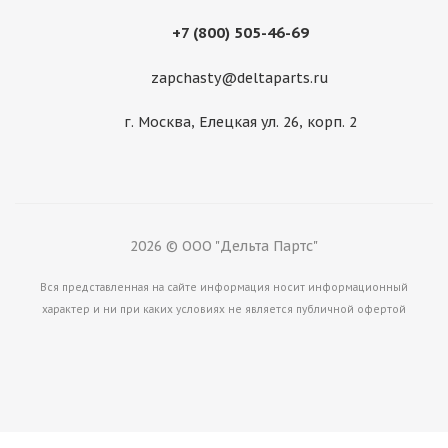
+7 (800) 505-46-69
zapchasty@deltaparts.ru
Блок клапанов KOMATSU CA0068429
г. Москва, Елецкая ул. 26, корп. 2
Много
2026 © ООО "Дельта Партс"
Вся представленная на сайте информация носит информационный
характер и ни при каких условиях не является публичной офертой
Блок клапанов TEREX 6194742M91