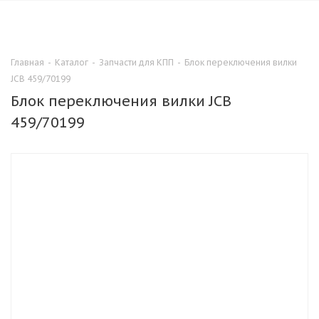
0
Главная
-
Каталог
-
Запчасти для КПП
-
Блок переключения вилки
JCB 459/70199
Блок переключения вилки JCB
459/70199