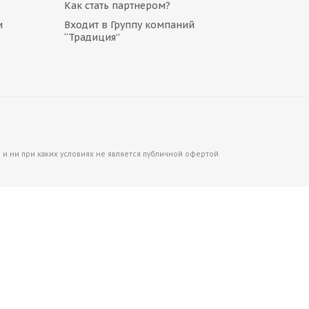
Как стать партнером?
Много
и
Входит в Группу компаний
“Традиция”
и ни при каких условиях не является публичной офертой
Cтекло двери нижнее левое Volvo VOE15072676
Много