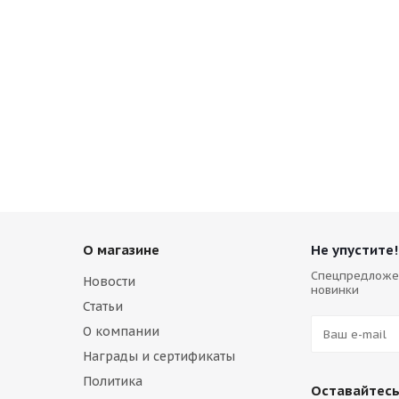
Cтекло двери верхнее левое Volvo VOE17230424
Много
О магазине
Не упустите!
Спецпредложе
Новости
новинки
Статьи
О компании
Награды и сертификаты
Cтекло двери верхнее правое Volvo VOE17213986
Политика
Оставайтесь