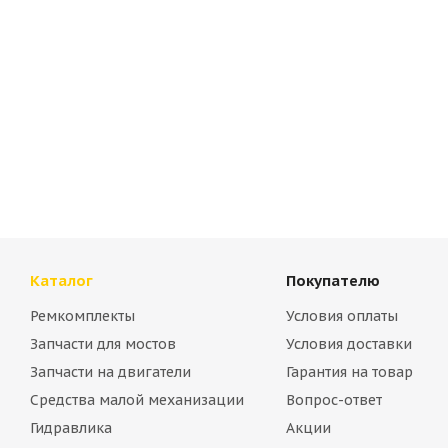
Cтекло двери верхнее левое Volvo VOE17213875
Много
Каталог
Покупателю
Ремкомплекты
Условия оплаты
Запчасти для мостов
Условия доставки
Запчасти на двигатели
Гарантия на товар
Средства малой механизации
Вопрос-ответ
Cтекло двери верхнее правое Volvo VOE15086918
Гидравлика
Акции