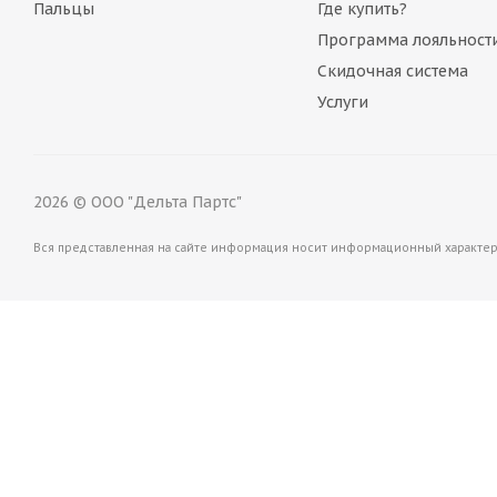
Пальцы
Где купить?
Много
Программа лояльност
Скидочная система
Услуги
2026 © ООО "Дельта Партс"
Вся представленная на сайте информация носит информационный характер 
Cтекло двери верхнее правое Volvo VOE17230541
Много