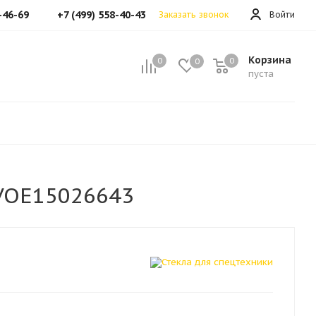
-46-69
+7 (499) 558-40-43
Заказать звонок
Войти
Корзина
0
0
0
пуста
VOE15026643