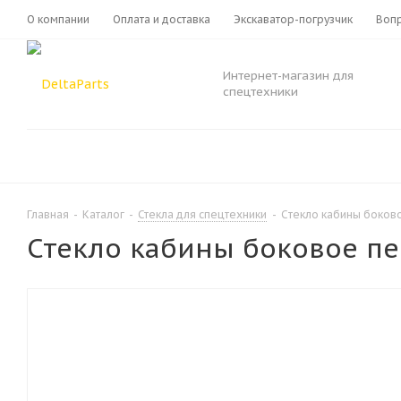
О компании
Оплата и доставка
Экскаватор-погрузчик
Вопр
Интернет-магазин для
спецтехники
Главная
-
Каталог
-
Стекла для спецтехники
-
Cтекло кабины боков
Cтекло кабины боковое пе