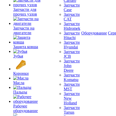
Carraro
Запчасти
Запчасти для
Case
прочих узлов
Запчасти
CAT
Запчасти
Запчасти на
Hidromek
двигатели
Запчасти
Оборудование
Сер
Hitachi
Запчасти
Защита ковша
Hyundai
Запчасти
Зубья
JCB
Запчасти
John
Deere
Коронки
Запчасти
Komatsu
Масла
Запчасти
MST
Пальцы
Запчасти
New
Holland
Рабочее
Запчасти
оборудование
Tarsus