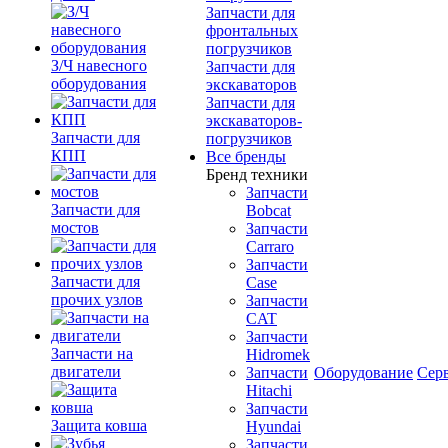
Запчасти для
фронтальных
погрузчиков
З/Ч навесного
Запчасти для
оборудования
экскаваторов
Запчасти для
экскаваторов-
Запчасти для
погрузчиков
КПП
Все бренды
Бренд техники
Запчасти
Запчасти для
Bobcat
мостов
Запчасти
Carraro
Запчасти
Запчасти для
Case
прочих узлов
Запчасти
CAT
Запчасти
Запчасти на
Hidromek
двигатели
Запчасти
Оборудование
Сер
Hitachi
Запчасти
Защита ковша
Hyundai
Запчасти