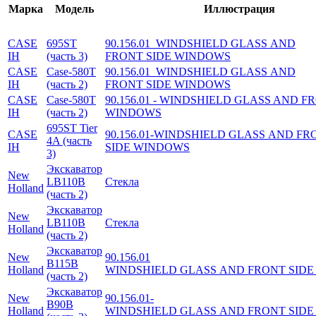
Марка
Модель
Иллюстрация
CASE
695ST
90.156.01 ­ WINDSHIELD GLASS AND
IH
(часть 3)
FRONT SIDE WINDOWS
CASE
Case-580T
90.156.01 ­ WINDSHIELD GLASS AND
IH
(часть 2)
FRONT SIDE WINDOWS
CASE
Case-580T
90.156.01 - WINDSHIELD GLASS AND F
IH
(часть 2)
WINDOWS
695ST Tier
CASE
90.156.01-WINDSHIELD GLASS AND FR
4A (часть
IH
SIDE WINDOWS
3)
Экскаватор
New
LB110B
Стекла
Holland
(часть 2)
Экскаватор
New
LB110B
Стекла
Holland
(часть 2)
Экскаватор
New
90.156.01
B115B
Holland
WINDSHIELD GLASS AND FRONT SID
(часть 2)
Экскаватор
New
90.156.01­
B90B
Holland
WINDSHIELD GLASS AND FRONT SID