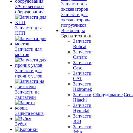
Запчасти для
З/Ч навесного
экскаваторов
оборудования
Запчасти для
экскаваторов-
погрузчиков
Запчасти для
Все бренды
КПП
Бренд техники
Запчасти
Bobcat
Запчасти для
Запчасти
мостов
Carraro
Запчасти
Case
Запчасти для
Запчасти
прочих узлов
CAT
Запчасти
Hidromek
Запчасти на
Запчасти
Оборудование
Сер
двигатели
Hitachi
Запчасти
Hyundai
Защита ковша
Запчасти
JCB
Зубья
Запчасти
John