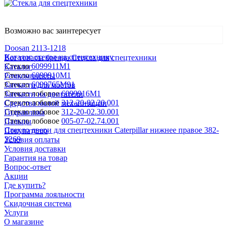
Возможно вас заинтересует
Doosan 2113-1218
Каталог стекол на спецтехнику
Все товары бренда Стекла для спецтехники
Стекло
6099911М1
Каталог
Стекло
6099910М1
Ремкомплекты
Стекло
6099765M91
Запчасти для мостов
Стекло лобовое
6099916M1
Запчасти на двигатели
Стекло лобовое
312-20-02.20.001
Средства малой механизации
Стекло лобовое
312-20-02.30.001
Гидравлика
Стекло лобовое
005-07-02.74.001
Пальцы
Стекло двери для спецтехники Caterpillar нижнее правое 382-
Покупателю
2269
Условия оплаты
Условия доставки
Гарантия на товар
Вопрос-ответ
Акции
Где купить?
Программа лояльности
Скидочная система
Услуги
О магазине