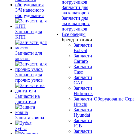
погрузчиков
Запчасти для
З/Ч навесного
экскаваторов
оборудования
Запчасти для
экскаваторов-
погрузчиков
Запчасти для
Все бренды
КПП
Бренд техники
Запчасти
Bobcat
Запчасти для
Запчасти
мостов
Carraro
Запчасти
Case
Запчасти для
Запчасти
прочих узлов
CAT
Запчасти
Hidromek
Запчасти на
Запчасти
Оборудование
Сер
двигатели
Hitachi
Запчасти
Hyundai
Защита ковша
Запчасти
JCB
Зубья
Запчасти