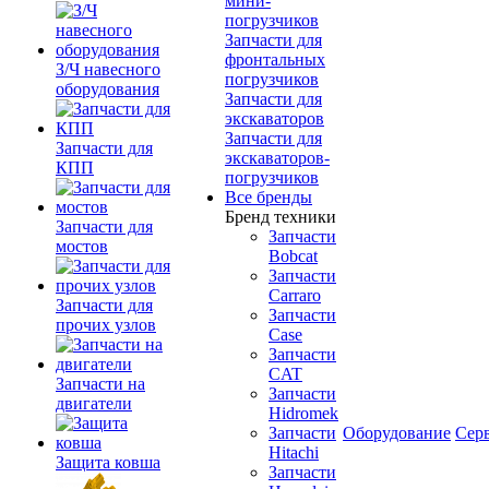
мини-
погрузчиков
Запчасти для
фронтальных
З/Ч навесного
погрузчиков
оборудования
Запчасти для
экскаваторов
Запчасти для
Запчасти для
экскаваторов-
КПП
погрузчиков
Все бренды
Бренд техники
Запчасти для
Запчасти
мостов
Bobcat
Запчасти
Carraro
Запчасти для
Запчасти
прочих узлов
Case
Запчасти
CAT
Запчасти на
Запчасти
двигатели
Hidromek
Запчасти
Оборудование
Сер
Hitachi
Защита ковша
Запчасти