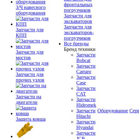
фронтальных
З/Ч навесного
погрузчиков
оборудования
Запчасти для
экскаваторов
Запчасти для
Запчасти для
экскаваторов-
КПП
погрузчиков
Все бренды
Бренд техники
Запчасти для
Запчасти
мостов
Bobcat
Запчасти
Carraro
Запчасти для
Запчасти
прочих узлов
Case
Запчасти
CAT
Запчасти на
Запчасти
двигатели
Hidromek
Запчасти
Оборудование
Сер
Hitachi
Защита ковша
Запчасти
Hyundai
Запчасти
JCB