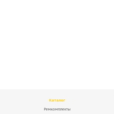
Cтекло двери верхнее левое Volvo VOE17213875
Много
Каталог
Ремкомплекты