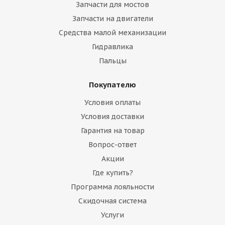
Запчасти для мостов
Запчасти на двигатели
Средства малой механизации
Гидравлика
Cтекло двери верхнее левое Volvo VOE17230424
Пальцы
Покупателю
Много
Условия оплаты
Условия доставки
Гарантия на товар
Вопрос-ответ
Акции
Где купить?
Программа лояльности
Скидочная система
Услуги
Cтекло двери верхнее правое Volvo VOE15086918