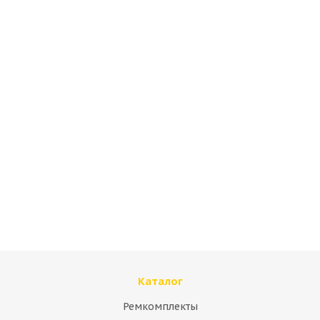
Cтекло двери верхнее левое Volvo VOE17213875
Много
Каталог
Ремкомплекты