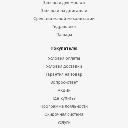
Запчасти для мостов
Запчасти на двигатели
Средства малой механизации
Гидравлика
Cтекло двери верхнее левое Volvo VOE17230424
Пальцы
Покупателю
Много
Условия оплаты
Условия доставки
Гарантия на товар
Вопрос-ответ
Акции
Где купить?
Программа лояльности
Скидочная система
Услуги
Cтекло двери верхнее правое Volvo VOE15086918